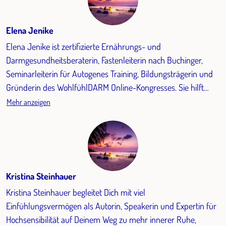
Elena Jenike
Elena Jenike ist zertifizierte Ernährungs- und
Darmgesundheitsberaterin, Fastenleiterin nach Buchinger,
Seminarleiterin für Autogenes Training, Bildungsträgerin und
Gründerin des WohlfühlDARM Online-Kongresses. Sie hilft
Menschen, ihre Verdauung zu entlasten, mehr Energie zu
Mehr anzeigen
gewinnen und ihre körperliche und mentale Gesundheit auf
natürliche Weise zu stärken. Mit ganzheitlichem Ansatz
verbindet sie fundiertes Wissen mit praktischen Lösungen, die
leicht umsetzbar sind und spürbare Erleichterung bringen
können.
Kristina Steinhauer
Kristina Steinhauer begleitet Dich mit viel
Einfühlungsvermögen als Autorin, Speakerin und Expertin für
Hochsensibilität auf Deinem Weg zu mehr innerer Ruhe,