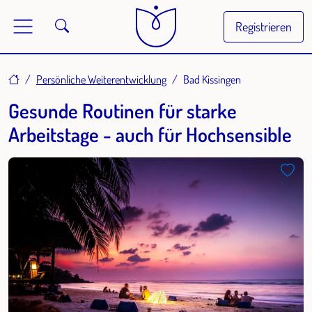
Registrieren
Home
Persönliche Weiterentwicklung
Bad Kissingen
Gesunde Routinen für starke
Arbeitstage - auch für Hochsensible