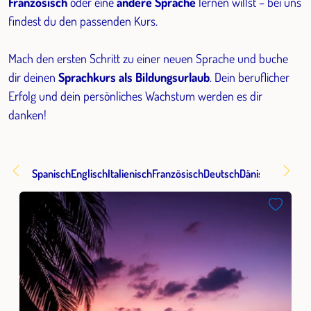
Französisch
oder eine
andere Sprache
lernen willst – bei uns
findest du den passenden Kurs.
Mach den ersten Schritt zu einer neuen Sprache und buche
dir deinen
Sprachkurs als Bildungsurlaub
. Dein beruflicher
Erfolg und dein persönliches Wachstum werden es dir
danken!
Spanisch
Englisch
Italienisch
Französisch
Deutsch
Dänisch
Russisc