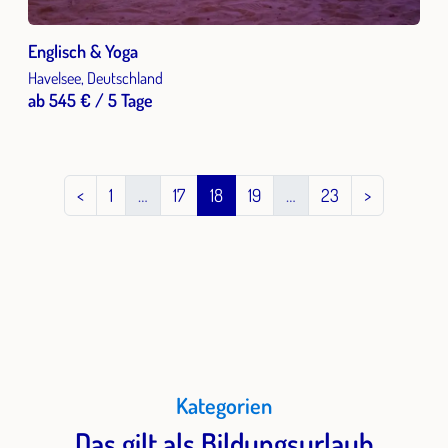
Englisch & Yoga
Havelsee, Deutschland
ab 545 € / 5 Tage
<
1
…
17
18
19
…
23
>
Kategorien
Das gilt als Bildungsurlaub