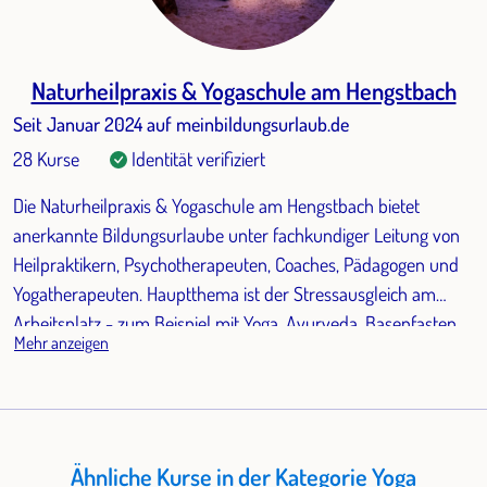
Naturheilpraxis & Yogaschule am Hengstbach
Seit Januar 2024 auf meinbildungsurlaub.de
28 Kurse
Identität verifiziert
Die Naturheilpraxis & Yogaschule am Hengstbach bietet
anerkannte Bildungsurlaube unter fachkundiger Leitung von
Heilpraktikern, Psychotherapeuten, Coaches, Pädagogen und
Yogatherapeuten. Hauptthema ist der Stressausgleich am
Arbeitsplatz - zum Beispiel mit Yoga, Ayurveda, Basenfasten,
Mehr anzeigen
Wandern, Kommunikation oder Meditation.
Ähnliche Kurse in der Kategorie Yoga