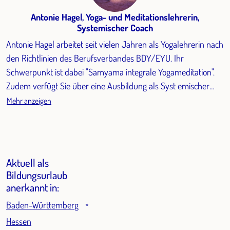
Antonie Hagel, Yoga- und Meditationslehrerin,
Systemischer Coach
Antonie Hagel arbeitet seit vielen Jahren als Yogalehrerin nach
den Richtlinien des Berufsverbandes BDY/EYU. Ihr
Schwerpunkt ist dabei "Samyama integrale Yogameditation".
Zudem verfügt Sie über eine Ausbildung als Syst emischer
Coach und langjährige Berufserfahrung als
Mehr anzeigen
Familienaufstellerin und psychologische Beraterin.
Aktuell als
Bildungsurlaub
anerkannt in:
Baden-Württemberg
*
Hessen