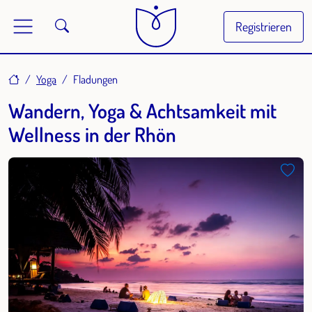
Registrieren
Home
Yoga
Fladungen
Wandern, Yoga & Achtsamkeit mit
Wellness in der Rhön