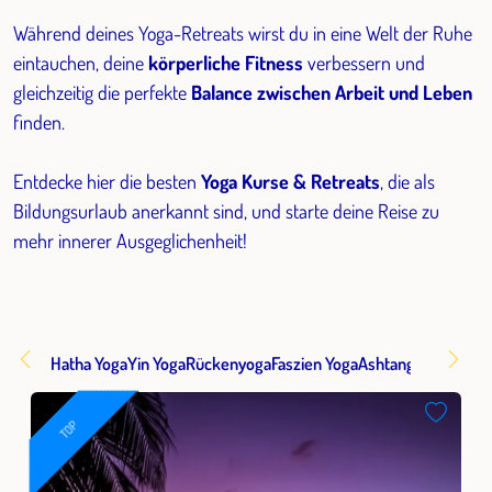
Während deines Yoga-Retreats wirst du in eine Welt der Ruhe
eintauchen, deine
körperliche Fitness
verbessern und
gleichzeitig die perfekte
Balance zwischen Arbeit und Leben
finden.
Entdecke hier die besten
Yoga Kurse & Retreats
, die als
Bildungsurlaub anerkannt sind, und starte deine Reise zu
mehr innerer Ausgeglichenheit!
Hatha Yoga
Yin Yoga
Rückenyoga
Faszien Yoga
Ashtanga
Aerial Yo
TOP