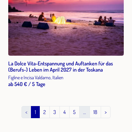
La Dolce Vita-Entspannung und Auftanken für das
(Berufs-) Leben im April 2027 in der Toskana
Figline e Incisa Valdarno, Italien
ab 540 € / 5 Tage
<
1
2
3
4
5
…
18
>