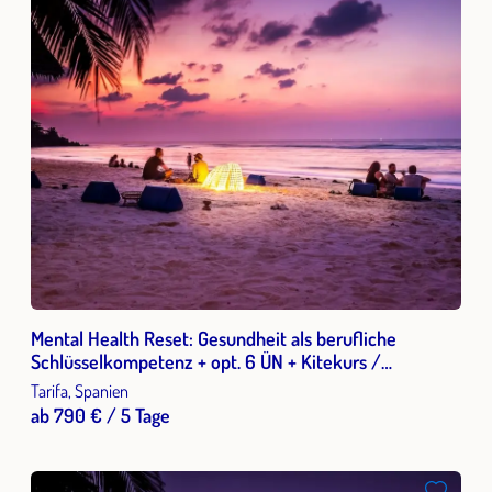
Mental Health Reset: Gesundheit als berufliche
Schlüsselkompetenz + opt. 6 ÜN + Kitekurs /
Kitesurfen in Tarifa, Spanien
Tarifa, Spanien
ab 790 € / 5 Tage