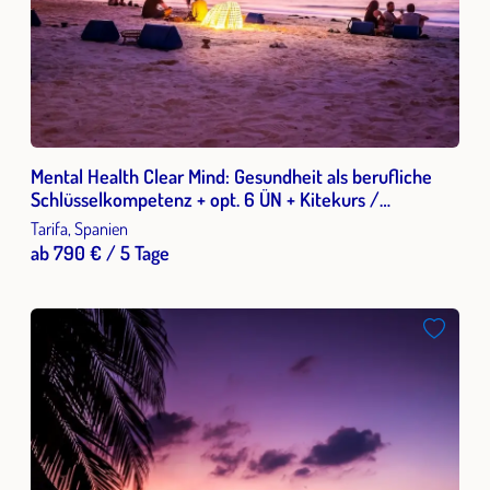
Mental Health Clear Mind: Gesundheit als berufliche
Schlüsselkompetenz + opt. 6 ÜN + Kitekurs /
Kitesurfen in Tarifa, Spanien
Tarifa, Spanien
ab 790 € / 5 Tage