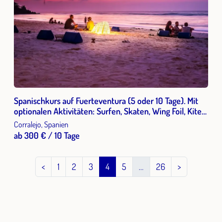
Spanischkurs auf Fuerteventura (5 oder 10 Tage). Mit
optionalen Aktivitäten: Surfen, Skaten, Wing Foil, Kite
surf
Corralejo, Spanien
ab 300 € / 10 Tage
<
1
2
3
4
5
…
26
>