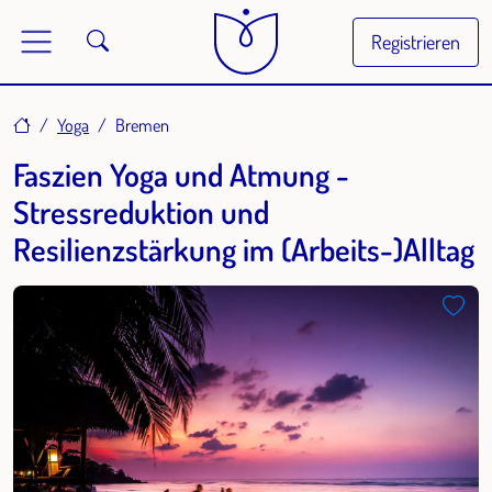
Registrieren
Home
Yoga
Bremen
Faszien Yoga und Atmung -
Stressreduktion und
Resilienzstärkung im (Arbeits-)Alltag