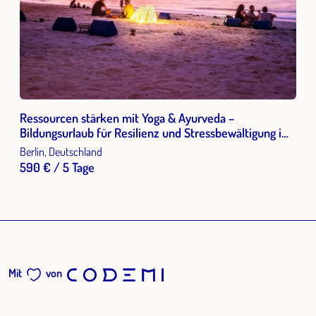
Ressourcen stärken mit Yoga & Ayurveda –
Bildungsurlaub für Resilienz und Stressbewältigung im
Berufsalltag
Berlin, Deutschland
590 € / 5 Tage
Mit
von