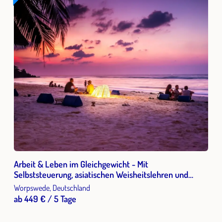
Arbeit & Leben im Gleichgewicht - Mit
Selbststeuerung, asiatischen Weisheitslehren und
Yogapraxis die Arbeitsfähigkeit unter Belastung sichern
Worpswede, Deutschland
ab 449 € / 5 Tage