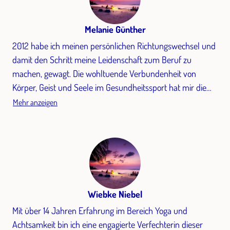
Melanie Günther
2012 habe ich meinen persönlichen Richtungswechsel und
damit den Schritt meine Leidenschaft zum Beruf zu
machen, gewagt. Die wohltuende Verbundenheit von
Körper, Geist und Seele im Gesundheitssport hat mir die
Möglichkeit gegeben, einen neuen Weg zu gehen. Im
Mehr anzeigen
Verständnis, dass eine Trennung von Body & Mind aus
meiner Sicht unmöglich ist, hat sich mein Unterrichtsstil
wie ein immer blühender Garten entwickelt. Für viele
Menschen stellt sich irgendwann die Frage: Wie erhalte,
schütze oder baue ich meine Gesundheit wieder auf? In
der heutigen Fülle von Sport-Angeboten entsteht für die
Wiebke Niebel
meisten Menschen schon hier die Qual der Wahl oder das
Mit über 14 Jahren Erfahrung im Bereich Yoga und
Gefühl von entweder / oder… Benötige ich Kraft, Ruhe.
Achtsamkeit bin ich eine engagierte Verfechterin dieser
Entspannung, Energie, Resilienz, Dehnung, Spaß und noch