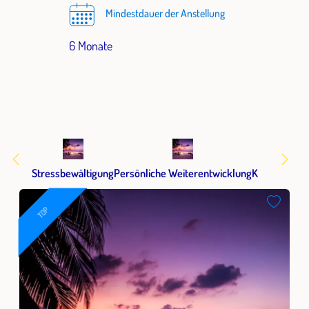
Mindestdauer der Anstellung
6 Monate
Stressbewältigung
Persönliche Weiterentwicklung
Kommunikat
TOP