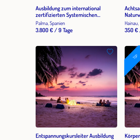
Ausbildung zum international
Achtsa
zertifizierten Systemischen
Naturw
Business Coach auf Mallorca
Palma, Spanien
Hainau,
3.800 € / 9 Tage
350 € 
TOP
Entspannungskursleiter Ausbildung
Körper