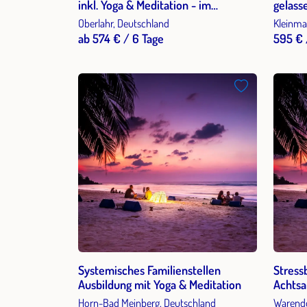
inkl. Yoga & Meditation - im
gelass
Westerwald
mit sa
Oberlahr, Deutschland
Kleinma
und Me
ab 574 € / 6 Tage
595 € 
Systemisches Familienstellen
Stress
Ausbildung mit Yoga & Meditation
Achtsa
mehr G
Horn-Bad Meinberg, Deutschland
Warendo