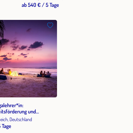
ab 540 € / 5 Tage
alehrer*in:
itsförderung und
stärkung bei Kindern und
ich, Deutschland
chen Fachkräften im
 Tage
onellen Kontext –