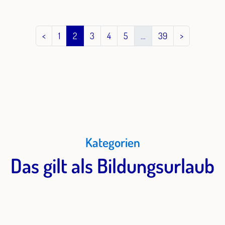
Methodis
Weiterbil
Fachkräft
<
1
2
3
4
5
…
39
>
Kategorien
Das gilt als Bildungsurlaub