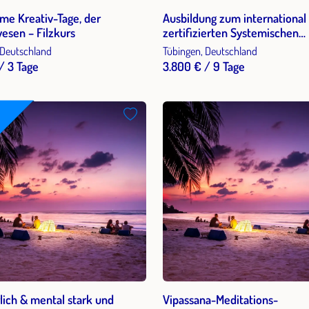
me Kreativ-Tage, der
Ausbildung zum international
esen – Filzkurs
zertifizierten Systemischen
Business Coach in Tübingen
 Deutschland
Tübingen, Deutschland
/ 3 Tage
3.800 € / 9 Tage
lich & mental stark und
Vipassana-Meditations-