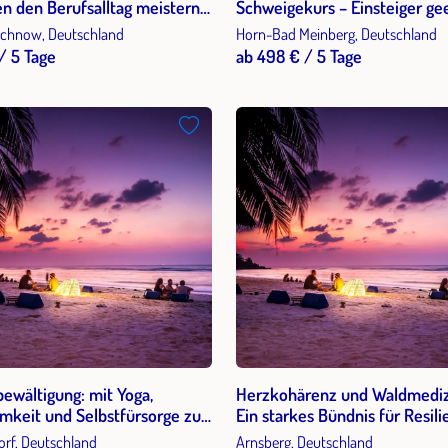
en den Berufsalltag meistern
Schweigekurs – Einsteiger ge
nftem Yoga, Atemschulung
chnow, Deutschland
Horn-Bad Meinberg, Deutschland
ditation
/ 5 Tage
ab 498 € / 5 Tage
bewältigung: mit Yoga,
Herzkohärenz und Waldmediz
mkeit und Selbstfürsorge zu
Ein starkes Bündnis für Resili
elasseheit - im Kloster
rf, Deutschland
Arnsberg, Deutschland