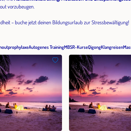
out vorzubeugen.
heit – buche jetzt deinen Bildungsurlaub zur Stressbewältigung!
noutprophylaxe
Autogenes Training
MBSR-Kurse
Qigong
Klangreisen
Mas