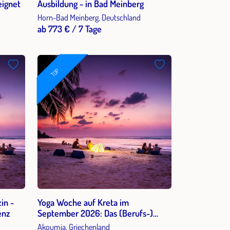
eignet
Ausbildung - in Bad Meinberg
Horn-Bad Meinberg, Deutschland
ab 773 € / 7 Tage
TOP
in -
Yoga Woche auf Kreta im
enz
September 2026: Das (Berufs-)
Leben bewusst gestalten!
Akoumia, Griechenland