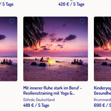
berg (Münsterland)
/ 5 Tage
420 € / 5 Tage
Mit innerer Ruhe stark im Beruf -
Kinderyog
Resilienztraining mit Yoga &
Gesundhe
Ayurveda
Resilienz
Göhrde, Deutschland
Krummende
pädagogis
489 € / 5 Tage
690 € / 5
instituti