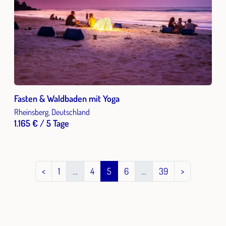
Fasten & Waldbaden mit Yoga
Rheinsberg, Deutschland
1.165 € / 5 Tage
<
1
…
4
5
6
…
39
>