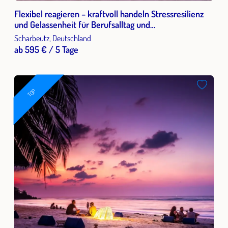
Flexibel reagieren – kraftvoll handeln Stressresilienz
und Gelassenheit für Berufsalltag und
gesellschaftliches Leben
Scharbeutz, Deutschland
ab 595 € / 5 Tage
TOP