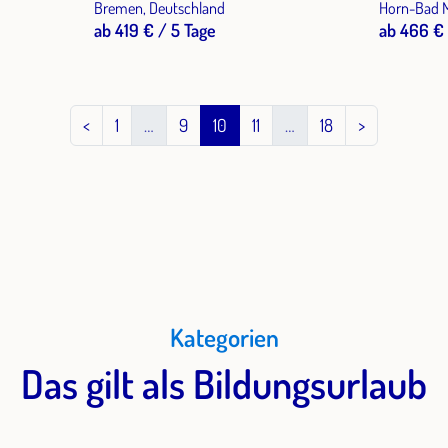
Bremen, Deutschland
Horn-Bad M
ab 419 € / 5 Tage
ab 466 € 
<
1
…
9
10
11
…
18
>
Kategorien
Das gilt als Bildungsurlaub