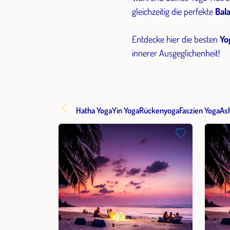
gleichzeitig die perfekte
Bala
Entdecke hier die besten
Yo
innerer Ausgeglichenheit!
Hatha Yoga
Yin Yoga
Rückenyoga
Faszien Yoga
As