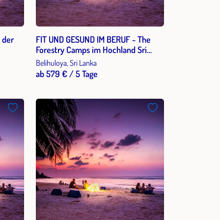
 der
FIT UND GESUND IM BERUF - The
Forestry Camps im Hochland Sri
Lankas
Belihuloya, Sri Lanka
ab 579 € / 5 Tage