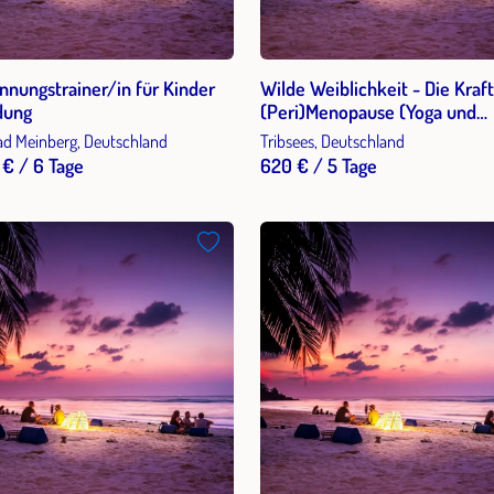
nnungstrainer/in für Kinder
Wilde Weiblichkeit - Die Kraft
dung
(Peri)Menopause (Yoga und
Wechseljahre)
d Meinberg, Deutschland
Tribsees, Deutschland
 € / 6 Tage
620 € / 5 Tage