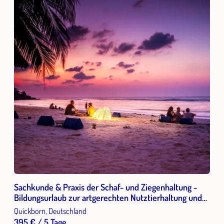
Sachkunde & Praxis der Schaf- und Ziegenhaltung -
Bildungsurlaub zur artgerechten Nutztierhaltung und
nachhaltigem Herdenmanagement
Quickborn, Deutschland
395 € / 5 Tage