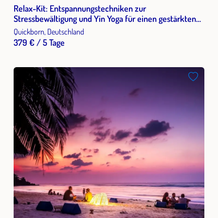
Relax-Kit: Entspannungstechniken zur
Stressbewältigung und Yin Yoga für einen gestärkten
Arbeitsalltag Strategien und Techniken für mehr
Quickborn, Deutschland
Balance und Gelassenheit
379 € / 5 Tage