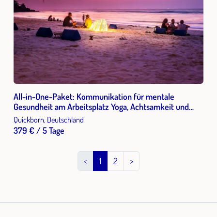
All-in-One-Paket: Kommunikation für mentale
Gesundheit am Arbeitsplatz Yoga, Achtsamkeit und
Resilienzelementen...als Antwort auf die
Quickborn, Deutschland
Herausforderungen von New Work und Leistungsdruck
379 € / 5 Tage
in einer beschleunigten Gesellschaft
<
1
2
>