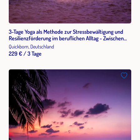
3-Tage Yoga als Methode zur Stressbewältigung und
Resilienzförderung im beruflichen Alltag - Zwischen
Leistungsdruck und Prävention: Gesundheit als
Quickborn, Deutschland
gesellschaftliche Aufgabe im Wandel der Arbeitswelt
229 € / 3 Tage