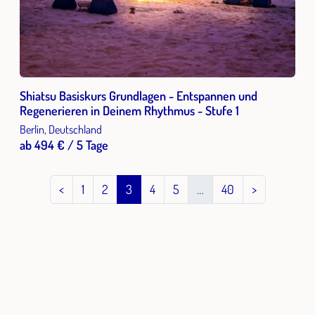
Shiatsu Basiskurs Grundlagen - Entspannen und
Regenerieren in Deinem Rhythmus - Stufe 1
Berlin, Deutschland
ab 494 € / 5 Tage
<
1
2
3
4
5
…
40
>