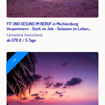
FIT UND GESUND IM BERUF in Mecklenburg
Vorpommern - Stark im Job – Gelassen im Leben,
Resilienz, Stressbewältigung & Gesundheitsprävention
Carinerland, Deutschland
im Beruf
ab 579 € / 5 Tage
TOP