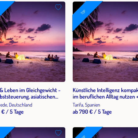
TOP
 & Leben im Gleichgewicht -
Künstliche Intelligenz kompak
lbststeuerung, asiatischen
im beruflichen Alltag nutzen +
itslehren und Yogapraxis die
ÜN + Kitekurs / Kitesurfen in T
de, Deutschland
Tarifa, Spanien
sfähigkeit unter Belastung
Spanien
 € / 5 Tage
ab 790 € / 5 Tage
n
TOP