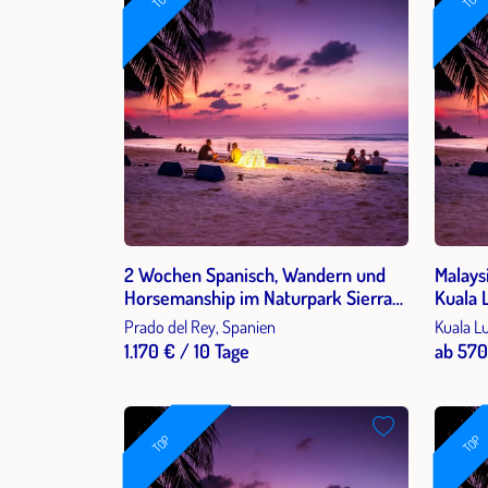
2 Wochen Spanisch, Wandern und
Malays
Horsemanship im Naturpark Sierra
Kuala 
de Grazalema 2027
Prado del Rey, Spanien
Kuala L
1.170 € / 10 Tage
ab 570
TOP
TOP