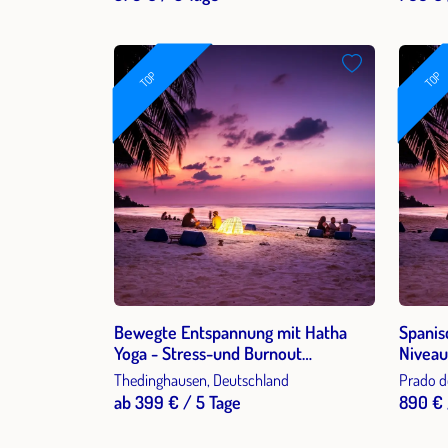
TOP
TOP
Bewegte Entspannung mit Hatha
Spanis
Yoga - Stress-und Burnout
Niveau
Prophylaxe im Berufsalltag
Sierra
Thedinghausen, Deutschland
Prado d
Woche
ab 399 € / 5 Tage
890 € 