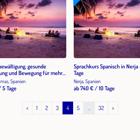
bewältigung, gesunde
Sprachkurs Spanisch in Nerja 
ung und Bewegung für mehr
Tage
Leistung im Beruf auf Gran Canaria
mas, Spanien
Nerja, Spanien
/ 5 Tage
ab 740 € / 10 Tage
<
1
2
3
4
5
…
32
>