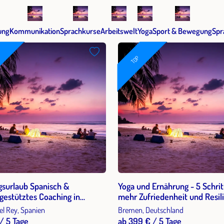
ung
Kommunikation
Sprachkurse
Arbeitswelt
Yoga
Sport & Bewegung
Spr
TOP
gsurlaub Spanisch &
Yoga und Ernährung - 5 Schrit
gestütztes Coaching in
mehr Zufriedenheit und Resil
sien 2027
(Arbeits-) Alltag
el Rey, Spanien
Bremen, Deutschland
/ 5 Tage
ab 399 € / 5 Tage