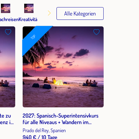
Alle Kategorien
achreisen
Kreativität
Politische Bildung
TOP
te zu
2027: Spanisch-Superintensivkurs
ienz im
für alle Niveaus + Wandern im
Naturpark Sierra de Grazalema in
Prado del Rey, Spanien
Andalusien 2 Wochen 2026
940 € / 10 Tage