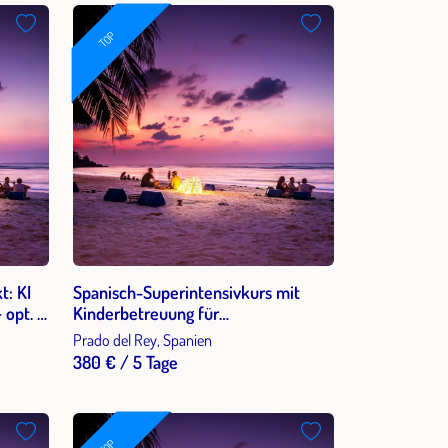
TOP
t: KI
Spanisch-Superintensivkurs mit
 opt. 6
Kinderbetreuung für
arifa,
Alleinerziehende und Eltern in den
Prado del Rey, Spanien
Sommerferien 2026
380 € / 5 Tage
TOP