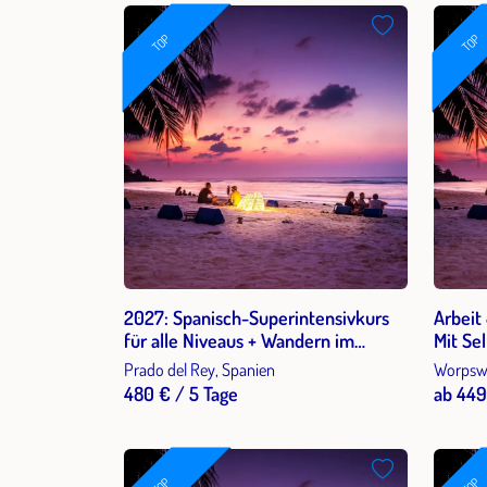
TOP
TOP
2027: Spanisch-Superintensivkurs
Arbeit
für alle Niveaus + Wandern im
Mit Se
Naturpark Sierra de Grazalema in
Weishe
Prado del Rey, Spanien
Worpswe
Andalusien 1 Woche
Arbeit
480 € / 5 Tage
ab 449
sicher
TOP
TOP