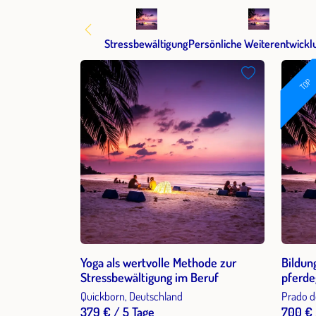
Stressbewältigung
Persönliche Weiterentwickl
TOP
Yoga als wertvolle Methode zur
Bildun
Stressbewältigung im Beruf
pferde
Andalu
Quickborn, Deutschland
Prado d
379 € / 5 Tage
700 € 