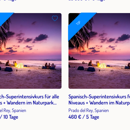
TOP
ch-Superintensivkurs für alle
Spanisch-Superintensivkurs fü
s + Wandern im Naturpark
Niveaus + Wandern im Naturp
 de Grazalema in Andalusien 2
Sierra de Grazalema in Andalu
el Rey, Spanien
Prado del Rey, Spanien
n 2026
Woche 2026
/ 10 Tage
460 € / 5 Tage