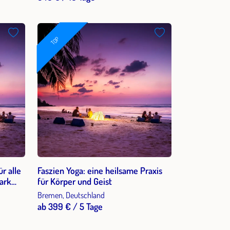
TOP
r alle
Faszien Yoga: eine heilsame Praxis
ark
für Körper und Geist
sien 1
Bremen, Deutschland
ab 399 € / 5 Tage