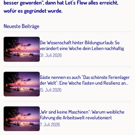
besser geworden“, dann hat Let's Flow alles erreicht,
wofür es gegründet wurde.
Neueste Beiträge
Die Wissenschaft hinter Bildungsurlaub: So
verändert eine Woche dein Leben nachhaltig
31. Juli 2026
Gäste nennen es auch "Das schönste Ferienlager
der Welt": Eine Woche Fasten und Resilienz an
der Seenplatte, die dein Leben verändert
15. Juli 2026
„Wir sind keine Maschinen“: Warum weibliche
Führung die Arbeitswelt revolutioniert
7. Juli 2026