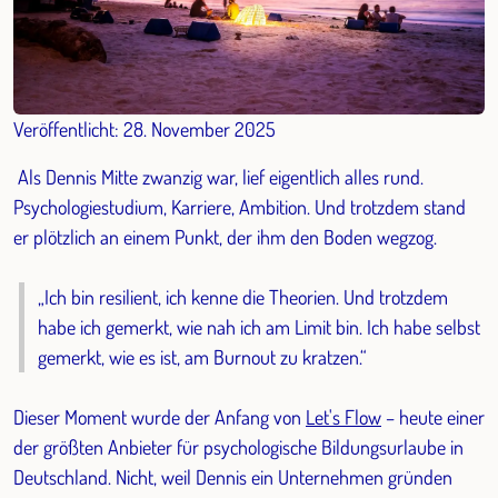
Veröffentlicht: 28. November 2025
Als Dennis Mitte zwanzig war, lief eigentlich alles rund.
Psychologiestudium, Karriere, Ambition. Und trotzdem stand
er plötzlich an einem Punkt, der ihm den Boden wegzog.
„Ich bin resilient, ich kenne die Theorien. Und trotzdem
habe ich gemerkt, wie nah ich am Limit bin. Ich habe selbst
gemerkt, wie es ist, am Burnout zu kratzen.“
Dieser Moment wurde der Anfang von
Let's Flow
– heute einer
der größten Anbieter für psychologische Bildungsurlaube in
Deutschland. Nicht, weil Dennis ein Unternehmen gründen